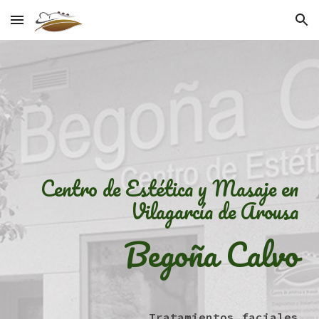
Skip to main content
Skip to navigation
C
entro de
E
stética y
M
asaje en
Vilagarcía de Arousa
Begoña Calvo
Tratamientos faciales